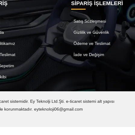
RİŞ
SİPARİŞ İŞLEMLERİ
Satış Sözleşmesi
da
Gizlilik ve Güvenlik
litikamız
Ödeme ve Teslimat
Teslimat
İade ve Değişim
 Sepetim
kibi
t sistemidir. Ey Teknolji Ltd.Şti. e-ticaret sistemi alt yapısı
sı ile korunmaktadır. eyteknoloji06@gmail.com