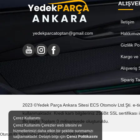
ALIŞVE
İletişim
yedekparcatoptan@gmail.com
Hakkımız
Gizlilik Po
Kargo ve 
Alışveriş
Sipariş Ta
2023 ©Yedek Parça Ankara Sitesi ECS Otomoiv Ltd.Şti. e-ticare
kullanmaktadır. Kredi kartı bilgileriniz 256Bit SSL sertifika
Çerez Kullanımı
Bu sayfa Toplam 0 milisaniyede oluşturuldu.
Çerez Kullanımı Çerezler web sitesini ve
hizmetlerimizi daha etkin bir şekilde sunmamızı
Oturum ID :5c382a5a-4921-41cb-b57c-55ff275eefd5
sağlamaktadır. Detaylı bilgi için
Çerez Politikasını