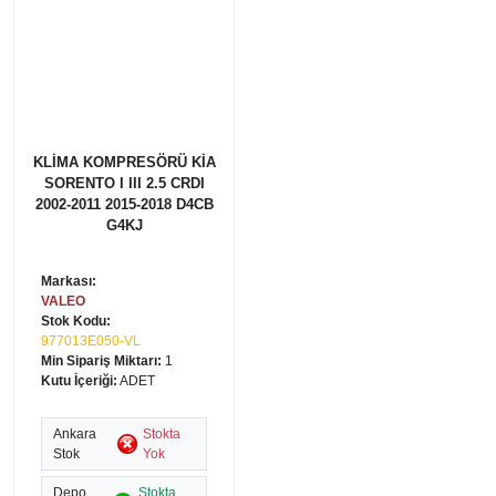
KLİMA KOMPRESÖRÜ KİA
SORENTO I III 2.5 CRDI
2002-2011 2015-2018 D4CB
G4KJ
Markası:
VALEO
Stok Kodu:
977013E050-VL
Min Sipariş Miktarı:
1
Kutu İçeriği:
ADET
Ankara
Stokta
Stok
Yok
Depo
Stokta