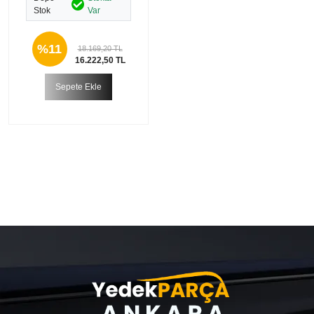
Stok
Var
%11
18.169,20 TL
16.222,50 TL
Sepete Ekle