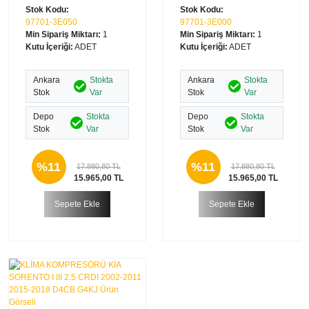
Stok Kodu:
Stok Kodu:
97701-3E050
97701-3E000
Min Sipariş Miktarı:
1
Min Sipariş Miktarı:
1
Kutu İçeriği:
ADET
Kutu İçeriği:
ADET
Ankara
Stokta
Ankara
Stokta
Stok
Var
Stok
Var
Depo
Stokta
Depo
Stokta
Stok
Var
Stok
Var
%11
%11
17.880,80 TL
17.880,80 TL
15.965,00 TL
15.965,00 TL
Sepete Ekle
Sepete Ekle