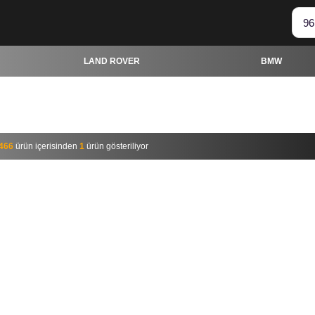
LAND ROVER
BMW
LAND ROVER
BMW
466
ürün içerisinden
1
ürün gösteriliyor