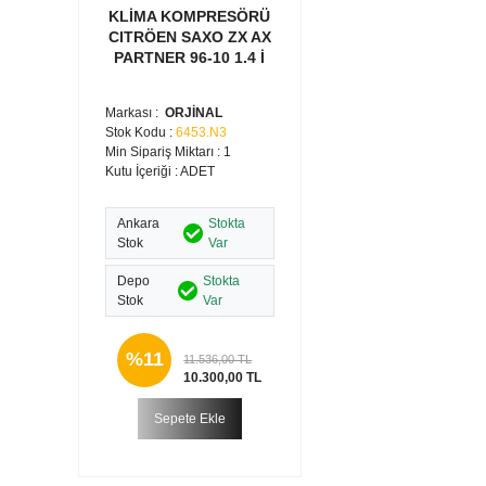
KLİMA KOMPRESÖRÜ
CITRÖEN SAXO ZX AX
PARTNER 96-10 1.4 İ
Markası :
ORJİNAL
Stok Kodu :
6453.N3
Min Sipariş Miktarı : 1
Kutu İçeriği : ADET
Ankara
Stokta
Stok
Var
Depo
Stokta
Stok
Var
%11
11.536,00 TL
10.300,00 TL
Sepete Ekle