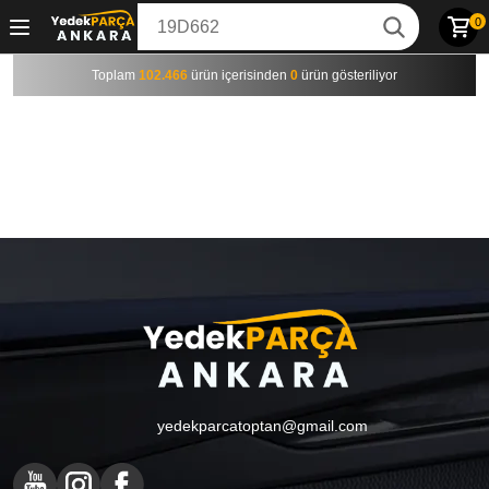
0
Toplam
102.466
ürün içerisinden
0
ürün gösteriliyor
yedekparcatoptan@gmail.com