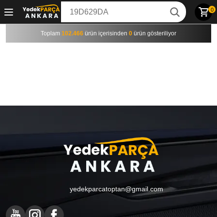
0
Toplam
102.466
ürün içerisinden
0
ürün gösteriliyor
yedekparcatoptan@gmail.com